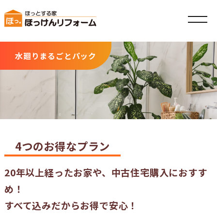
ホーム
水廻りまるごとパック
私たちのこだわり
リフォームの流れ
リフォームプラン
施工事例
4つのお得なプラン
会社案内
お知らせ
20年以上経ったお家や、中古住宅購入におすす
イベント
め！
よくある質問
すべて込みだからお得で安心！